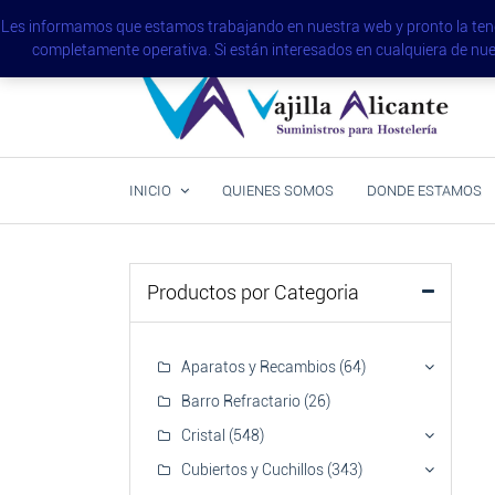
Saltar
(+34) 965 123 631 - (+34) 965 655 580
alicante@
Les informamos que estamos trabajando en nuestra web y pronto la tendr
al
Comunidad Valenciana
completamente operativa. Si están interesados en cualquiera de 
contenido
Otra forma de entender la hostelería
Vajilla Alicante
INICIO
QUIENES SOMOS
DONDE ESTAMOS
Productos por Categoria
Aparatos y Recambios
(64)
Barro Refractario
(26)
Cristal
(548)
Cubiertos y Cuchillos
(343)