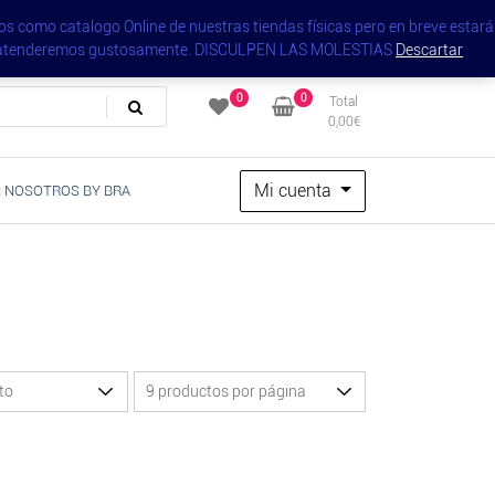
Tienda
Blog
Seleccion
Carrito
s como catalogo Online de nuestras tiendas físicas pero en breve estará
y les atenderemos gustosamente. DISCULPEN LAS MOLESTIAS
Descartar
0
0
Total
0,00
€
Mi cuenta
 NOSOTROS BY BRA