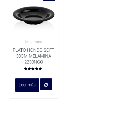
Melamina
Vista rapida
PLATO HONDO SOFT
30CM MELAMINA
2230NGO
Valorado
en
0
Leer más
de
5