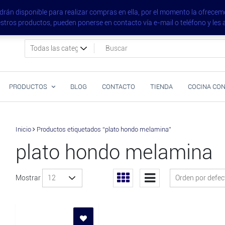
vajillalicante.com
án disponible para realizar compras en ella, por el momento la ofrecemo
nuestros productos, pueden ponerse en contacto vía e-mail o teléfono 
PRODUCTOS
BLOG
CONTACTO
TIENDA
COCINA CON
Inicio
Productos etiquetados “plato hondo melamina”
plato hondo melamina
Mostrar