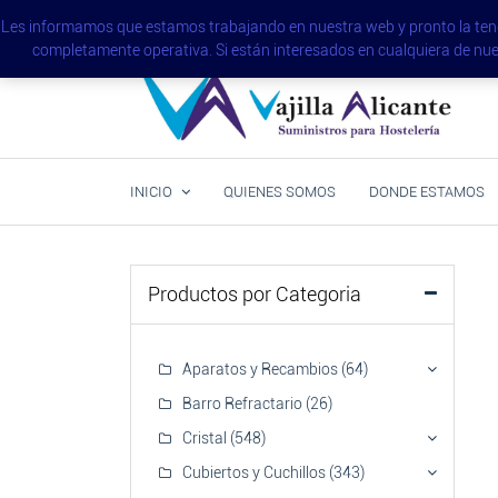
Saltar
(+34) 965 123 631 - (+34) 965 655 580
alicante@
Les informamos que estamos trabajando en nuestra web y pronto la tendr
al
Comunidad Valenciana
completamente operativa. Si están interesados en cualquiera de 
contenido
Otra forma de entender la hostelería
Vajilla Alicante
INICIO
QUIENES SOMOS
DONDE ESTAMOS
Productos por Categoria
Aparatos y Recambios
(64)
Barro Refractario
(26)
Cristal
(548)
Cubiertos y Cuchillos
(343)