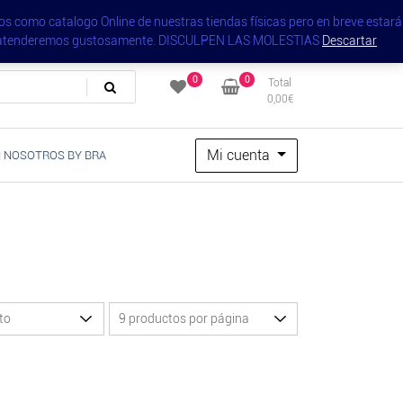
Tienda
Blog
Seleccion
Carrito
s como catalogo Online de nuestras tiendas físicas pero en breve estará
y les atenderemos gustosamente. DISCULPEN LAS MOLESTIAS
Descartar
0
0
Total
0,00
€
Mi cuenta
 NOSOTROS BY BRA