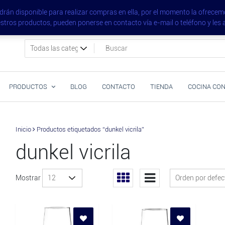
vajillalicante.com
án disponible para realizar compras en ella, por el momento la ofrecemo
nuestros productos, pueden ponerse en contacto vía e-mail o teléfono 
PRODUCTOS
BLOG
CONTACTO
TIENDA
COCINA CON
Inicio
Productos etiquetados “dunkel vicrila”
dunkel vicrila
Mostrar